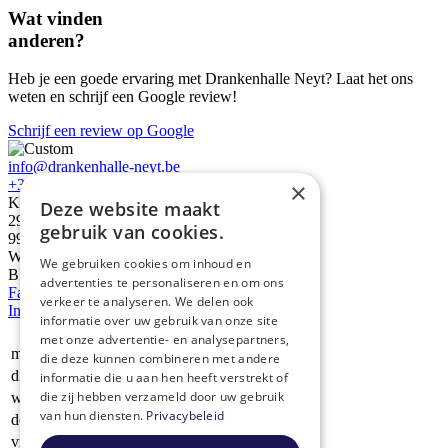
Wat vinden
anderen?
Heb je een goede ervaring met Drankenhalle Neyt? Laat het ons
weten en schrijf een Google review!
Schrijf een review op Google
info@drankenhalle-neyt.be
+32 (0)9 377 74 28
×
Kapellestraat
Deze website maakt
29
gebruik van cookies.
9950
Waarschoot
We gebruiken cookies om inhoud en
BE 0883.270.320
advertenties te personaliseren en om ons
Facebook
Facebook
verkeer te analyseren. We delen ook
Instagram
Instagram
informatie over uw gebruik van onze site
Dag
Time slot
Reactie
met onze advertentie- en analysepartners,
ma:
9:00-12:00, 13:30-18:00
die deze kunnen combineren met andere
di:
Gesloten
informatie die u aan hen heeft verstrekt of
die zij hebben verzameld door uw gebruik
wo:
9:00-12:00, 13:30-18:00
van hun diensten.
Privacybeleid
do:
9:00-12:00, 13:30-18:00
vr:
9:00-12:00, 13:30-18:00